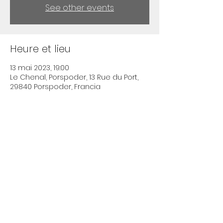
See other events
Heure et lieu
13 mai 2023, 19:00
Le Chenal, Porspoder, 13 Rue du Port,
29840 Porspoder, Francia
Partager cet événement
Contact
©2026 Maurizio Minardi